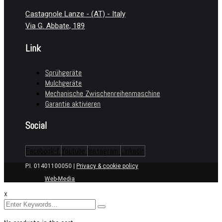
Castagnole Lanze - (AT) - Italy
Via G. Abbate, 189
Link
Sprühgeräte​
Mulchgeräte
Mechanische Zwischenreihenmaschine
Garantie aktivieren
Social
Facebook-f
Youtube
Instagram
Linkedin
P.I. 01401100050 |
Privacy & cookie policy
Web-Media
x