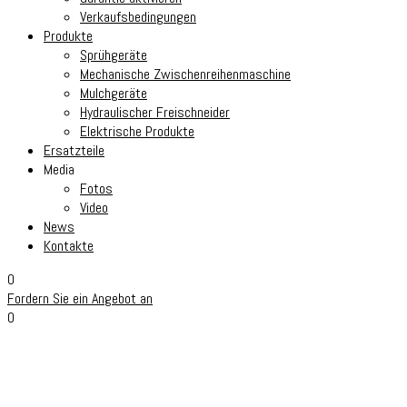
Verkaufsbedingungen
Produkte
Sprühgeräte​
Mechanische Zwischenreihenmaschine
Mulchgeräte
Hydraulischer Freischneider
Elektrische Produkte
Ersatzteile
Media
Fotos
Video
News
Kontakte
0
Fordern Sie ein Angebot an
0