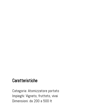
Atomizzatori
Atomizzatori e trinciatrici, macchine agricole per
ogni tipo di coltura
Caratteristiche
Categoria:
Atomizzatore portato
Impieghi:
Vigneto, frutteto, vivai
Dimensioni:
da 200 a 500 lt