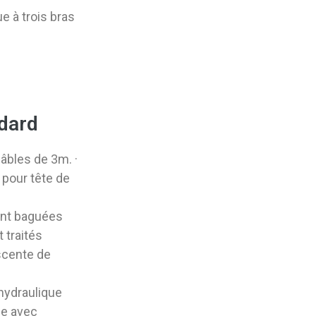
e à trois bras
dard
âbles de 3m. ·
r pour tête de
sont baguées
 traités
scente de
 hydraulique
ue avec