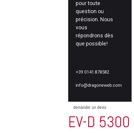
pour toute
question ou
précision. Nous
vous
répondrons dès
que possible!
+39 0141.878582
info@dragoneweb.com
demander un devis
EV-D 5300