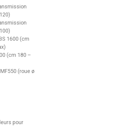
ransmission
 120)
ransmission
 100)
. BS 1600 (cm
ax)
800 (cm 180 –
 MF550 (roue ø
deurs pour