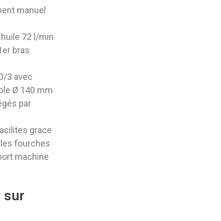
ement manuel
huile 72 l/min
1er bras
00/3 avec
able Ø 140 mm
égés par
acilites grace
 les fourches
pport machine
 sur