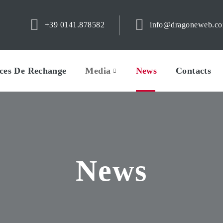
+39 0141.878582
info@dragoneweb.c
èces De Rechange
Media
News
Contacts
News