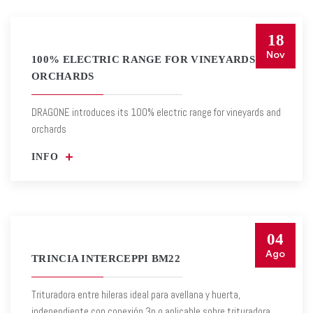
18
Nov
100% ELECTRIC RANGE FOR VINEYARDS AND
ORCHARDS
DRAGONE introduces its 100% electric range for vineyards and
orchards
INFO
04
Ago
TRINCIA INTERCEPPI BM22
Trituradora entre hileras ideal para avellana y huerta,
independiente con conexión 3p o aplicable sobre trituradora.