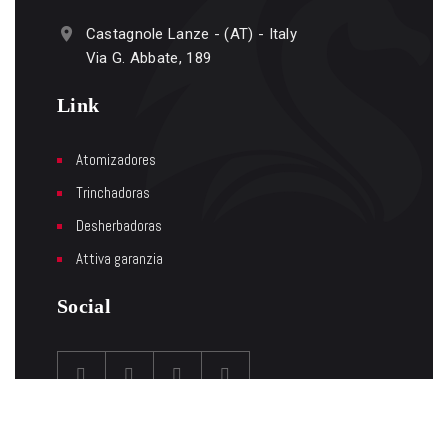
Castagnole Lanze - (AT) - Italy
Via G. Abbate, 189
Link
Atomizadores
Trinchadoras
Desherbadoras
Attiva garanzia
Social
P.I. 01401100050 |
Privacy & cookie policy
Web-Media