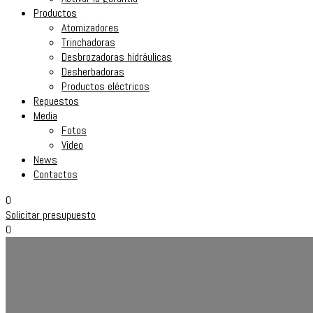
Productos
Atomizadores
Trinchadoras
Desbrozadoras hidráulicas
Desherbadoras
Productos eléctricos
Repuestos
Media
Fotos
Video
News
Contactos
0
Solicitar presupuesto
0