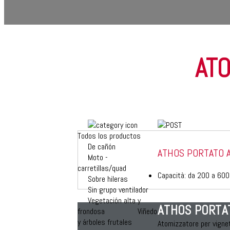
AT
Todos los productos
De cañón
ATHOS PORTATO A
Moto -
carretillas/quad
Capacità: da 200 a 600 
Sobre hileras
Sin grupo ventilador
Vegetación alta y
ATHOS PORTAT
frondosa
Viñedo
y árboles frutales
Atomizzatore per vignet