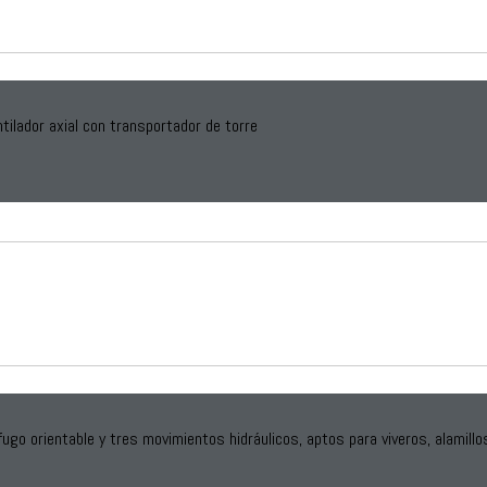
tilador axial con transportador de torre
ugo orientable y tres movimientos hidráulicos, aptos para viveros, alamillo