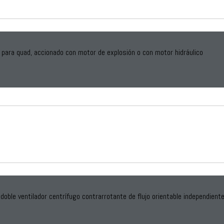
 para quad, accionado con motor de explosión o con motor hidráulico
doble ventilador centrífugo contrarrotante de flujo orientable independient