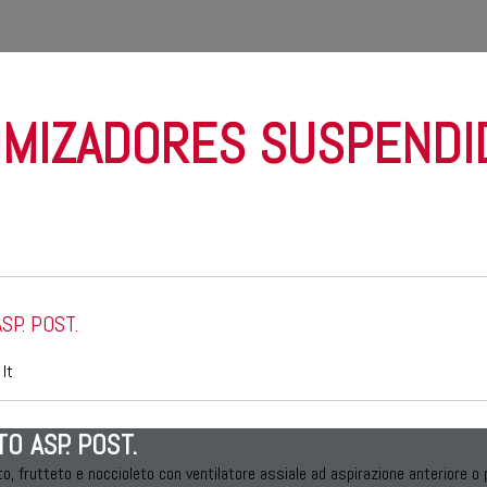
OMIZADORES SUSPENDI
SP. POST.
lt
O ASP. POST.
o, frutteto e noccioleto con ventilatore assiale ad aspirazione anteriore o 