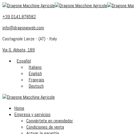
+39 0141.878582
info@dragoneweb.com
Castagnole Lanze - (AT) - Italy
Via G. Abbate, 189
Español
Italiano
English
Français
Deutsch
Home
Empresa y servicios
Conviértete en revendedor
Condiciones de venta
Activar la garantía