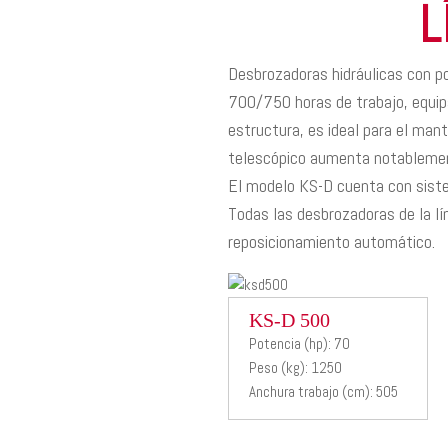
L
Desbrozadoras hidráulicas con p
700/750 horas de trabajo, equipa
estructura, es ideal para el mant
telescópico aumenta notablement
El modelo KS-D cuenta con siste
Todas las desbrozadoras de la lí
reposicionamiento automático.
KS-D 500
KS-D 500
Potencia (hp): 70
Peso (kg): 1250
Desbrozadora
Anchura trabajo (cm): 505
hidraulica con
paralelogramo