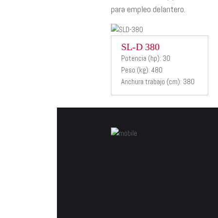
para empleo delantero.
SL-D 380
SL-D 380
Potencia (hp): 30
Peso (kg): 480
Desbrozadora
Anchura trabajo (cm): 380
hidraulica