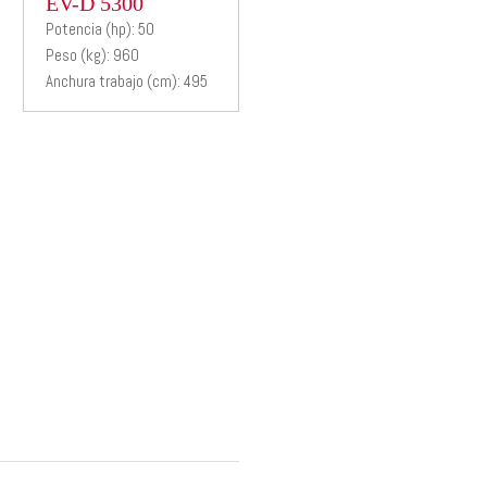
EV-D 5300
EV-D 5300
Potencia (hp): 50
Peso (kg): 960
Desbrozadora
Anchura trabajo (cm): 495
hidraulica con tre
brazos