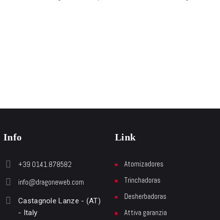
Info
Link
Atomizadores
+39 0141.878582
Trinchadoras
info@dragoneweb.com
Desherbadoras
Castagnole Lanze - (AT)
Attiva garanzia
- Italy