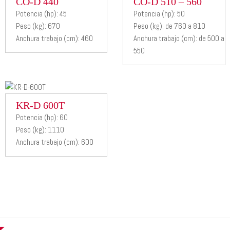
CO-D 440
CO-D 510
CO-D 440
CO-D 510 – 560
Potencia (hp): 45
Potencia (hp): 50
– 560
Peso (kg): 670
Peso (kg): de 760 a 810
Desbrozadora
Anchura trabajo (cm): 460
Anchura trabajo (cm): de 500 a
hidráulica
Desbrozadora
550
hidráulica
KR-D
KR-D 600T
Potencia (hp): 60
600T
Peso (kg): 1110
Anchura trabajo (cm): 600
Desbrozadora
hidráulica