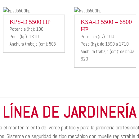
KPS-D
KSA-D
KPS-D 5500 HP
KSA-D 5500 – 6500
HP
Potencia (hp): 100
5500 HP
5500 –
Peso (kg): 1310
Potencia (cv): 100
6500 HP
Anchura trabajo (cm): 505
Peso (kg): de 1590 a 1710
Desbrozadora
Anchura trabajo (cm): de 550a
hidraulica con
620
Desbrozadora
paralelogramo
hidraulica con
paralelogramo
LÍNEA DE JARDINERÍA
ra el mantenimiento del verde público y para la jardinería profesi
s. Sistema de seguridad de tipo mecánico con muelle registrable de