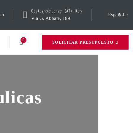
Castagnole Lanze - (AT) - Italy
om
Español
Via G. Abbate, 189
0
SOLICITAR PRESUPUESTO
licas