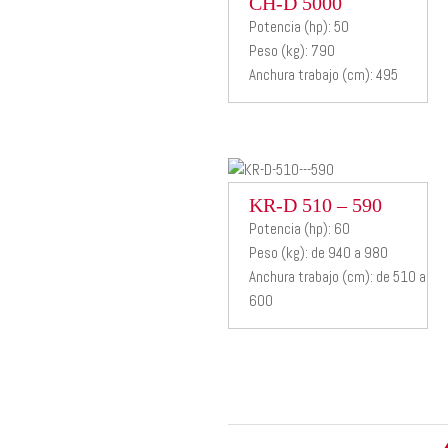
CH-D
CH-D 5000
Potencia (hp): 50
5000
Peso (kg): 790
Anchura trabajo (cm): 495
Desbrozadora
hidráulica
KR-D 510
KR-D 510 – 590
Potencia (hp): 60
– 590
Peso (kg): de 940 a 980
Anchura trabajo (cm): de 510 a
Desbrozadora
600
hidráulica