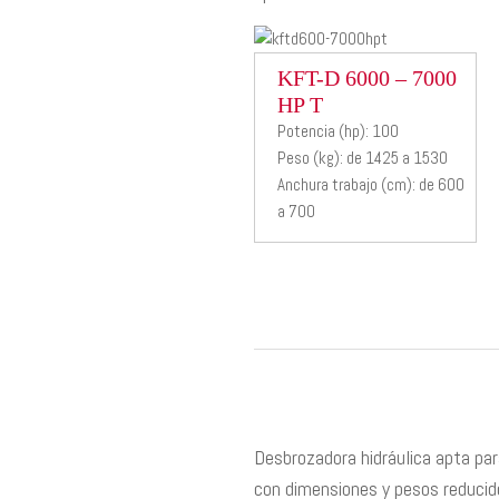
KFT-D
KFT-D 6000 – 7000
HP T
6000 –
Potencia (hp): 100
7000 HP T
Peso (kg): de 1425 a 1530
Anchura trabajo (cm): de 600
a 700
Desbrozadora
hidraulica
Desbrozadora hidráulica apta pa
con dimensiones y pesos reducido