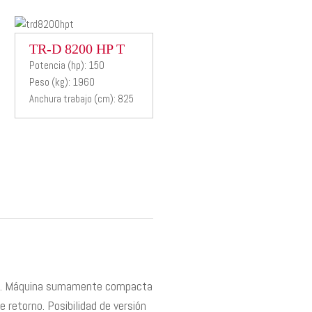
TR-D
TR-D 8200 HP T
Potencia (hp): 150
8200 HP T
Peso (kg): 1960
Anchura trabajo (cm): 825
Desbrozadora
hidraulica
onal. Máquina sumamente compacta
 retorno. Posibilidad de versión