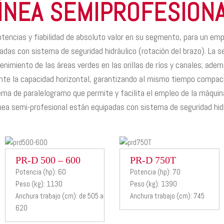
ÍNEA SEMIPROFESION
otencias y fiabilidad de absoluto valor en su segmento, para un e
das con sistema de seguridad hidráulico (rotación del brazo). La se
enimiento de las áreas verdes en las orillas de ríos y canales; ade
e la capacidad horizontal, garantizando al mismo tiempo compaci
ma de paralelogramo que permite y facilita el empleo de la máquin
nea semi-profesional están equipadas con sistema de seguridad hidr
PR-D 500
PR-D
PR-D 500 – 600
PR-D 750T
Potencia (hp): 60
Potencia (hp): 70
– 600
750T
Peso (kg): 1130
Peso (kg): 1390
Anchura trabajo (cm): de 505 a
Anchura trabajo (cm): 745
Desbrozadora
Desbrozadora
620
hidraulica
hidraulica