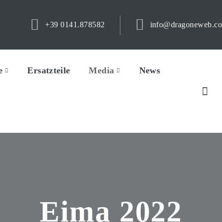
+39 0141.878582
info@dragoneweb.c
e
Ersatzteile
Media
News
Eima 2022