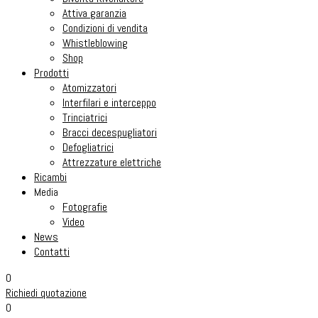
Attiva garanzia
Condizioni di vendita
Whistleblowing
Shop
Prodotti
Atomizzatori
Interfilari e interceppo
Trinciatrici
Bracci decespugliatori
Defogliatrici
Attrezzature elettriche
Ricambi
Media
Fotografie
Video
News
Contatti
0
Richiedi quotazione
0