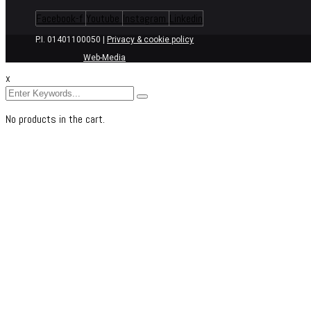
Facebook-f
Youtube
Instagram
Linkedin
P.I. 01401100050 |
Privacy & cookie policy
Web-Media
x
No products in the cart.