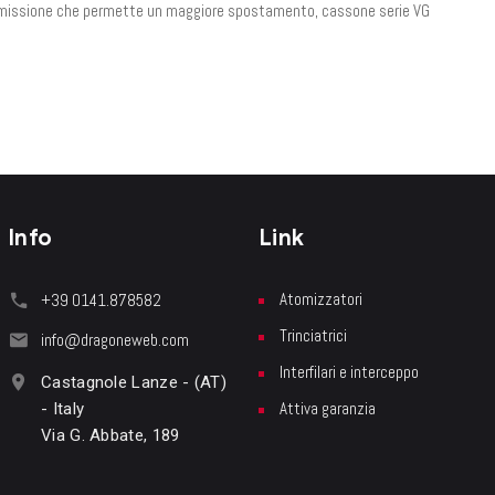
rasmissione che permette un maggiore spostamento, cassone serie VG
Info
Link
Atomizzatori
+39 0141.878582
Trinciatrici
info@dragoneweb.com
Interfilari e interceppo
Castagnole Lanze - (AT)
Attiva garanzia
- Italy
Via G. Abbate, 189