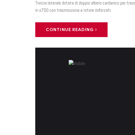
Trincia laterale dotata di doppio albero cardanico per t
in s700 con trasmissione e rotore rinforzati.
CONTINUE READING