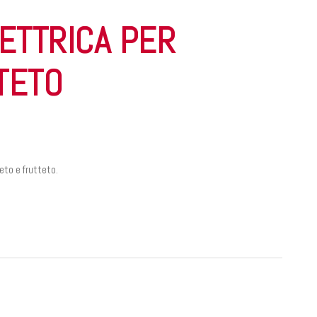
ETTRICA PER
TETO
to e frutteto.