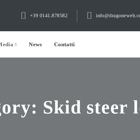
+39 0141.878582
info@dragoneweb.
Media
News
Contatti
gory:
Skid steer 