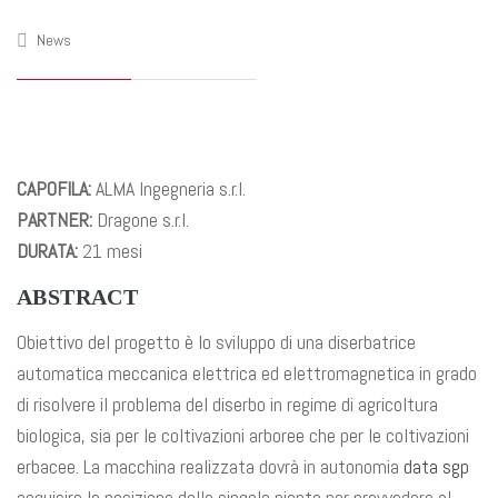
News
CAPOFILA:
ALMA Ingegneria s.r.l.
PARTNER:
Dragone s.r.l.
DURATA:
21 mesi
ABSTRACT
Obiettivo del progetto è lo sviluppo di una diserbatrice
automatica meccanica elettrica ed elettromagnetica in grado
di risolvere il problema del diserbo in regime di agricoltura
biologica, sia per le coltivazioni arboree che per le coltivazioni
erbacee. La macchina realizzata dovrà in autonomia
data sgp
acquisire la posizione della singola pianta per provvedere al