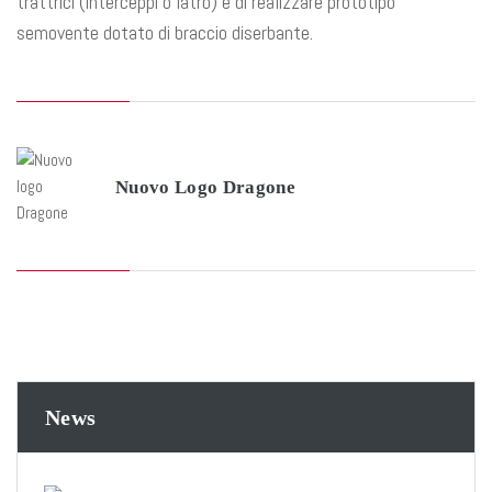
trattrici (interceppi o latro) e di realizzare prototipo
semovente dotato di braccio diserbante.
Nuovo Logo Dragone
News